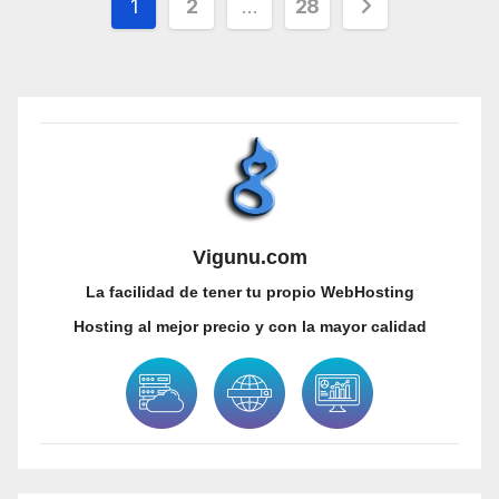
Paginación
1
2
…
28
de
entradas
Vigunu.com
La facilidad de tener tu propio WebHosting
Hosting al mejor precio y con la mayor calidad