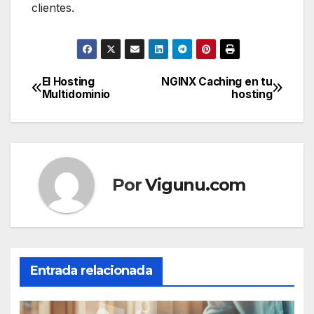
clientes.
El Hosting
NGINX Caching en tu
Navegación
Multidominio
hosting
de
entradas
Por
Vigunu.com
Entrada relacionada