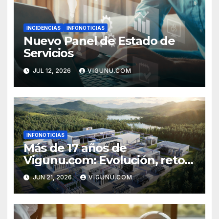
INCIDENCIAS
INFONOTICIAS
Nuevo Panel de Estado de
Servicios
JUL 12, 2026
VIGUNU.COM
INFONOTICIAS
Más de 17 años de
Vigunu.com: Evolución, retos
y nuestro compromiso
JUN 21, 2026
VIGUNU.COM
inquebrantable con el Web
Hosting