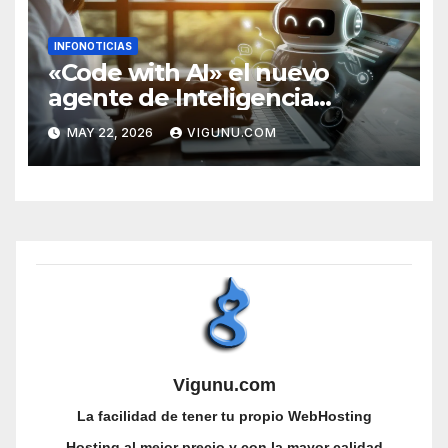
INFONOTICIAS
«Code with AI» el nuevo
agente de Inteligencia
Artificial integrado en
MAY 22, 2026
VIGUNU.COM
nuestros servicios de
WebHosting
Vigunu.com
La facilidad de tener tu propio WebHosting
Hosting al mejor precio y con la mayor calidad