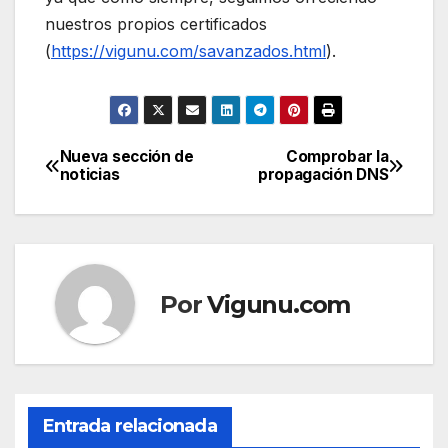
nuestros propios certificados
(
https://vigunu.com/savanzados.html
).
Nueva sección de
Comprobar la
Navegación
noticias
propagación DNS
de
entradas
Por
Vigunu.com
Entrada relacionada