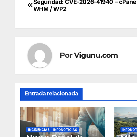
Seguridad: CVE-2026-41940 – cPane
Navegación
WHM / WP2
de
entradas
Por
Vigunu.com
Entrada relacionada
INCIDENCIAS
INFONOTICIAS
INFONOT