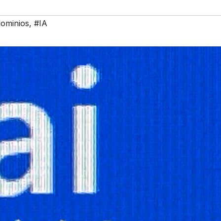
ominios
,
#IA