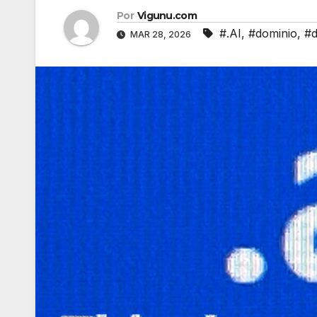
Por
Vigunu.com
#.AI
,
#dominio
,
#d
MAR 28, 2026