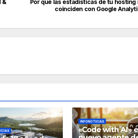
l &
Por qué las estadísticas de tu hosting
coinciden con Google Analyt
INFONOTICIAS
«Code with AI» e
ICIAS
nuevo agente d