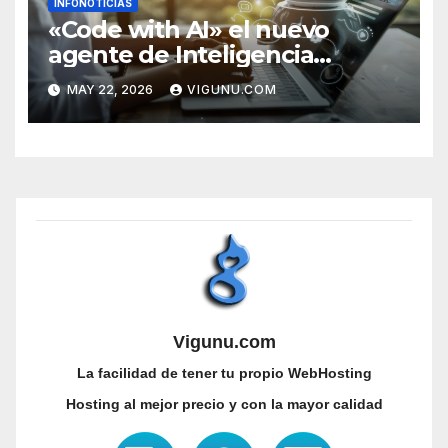
INFONOTICIAS
«Code with AI» el nuevo
agente de Inteligencia
Artificial integrado en
MAY 22, 2026
VIGUNU.COM
nuestros servicios de
WebHosting
Vigunu.com
La facilidad de tener tu propio WebHosting
Hosting al mejor precio y con la mayor calidad