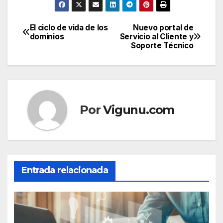
El ciclo de vida de los
Nuevo portal de
Navegación
dominios
Servicio al Cliente y
Soporte Técnico
de
entradas
Por
Vigunu.com
Entrada relacionada