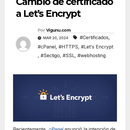
Cambio de certificado
a Let’s Encrypt
Por
Vigunu.com
#Certificados
,
MAR 20, 2024
#cPanel
,
#HTTPS
,
#Let's Encrypt
,
#Sectigo
,
#SSL
,
#webhosting
Recientemente,
cPanel
anunció la intención de