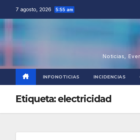
Saltar
7 agosto, 2026
5:55 am
al
contenido
Noticias, Eve
INFONOTICIAS
INCIDENCIAS
Etiqueta:
electricidad