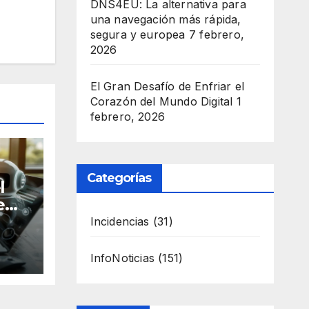
DNS4EU: La alternativa para
una navegación más rápida,
segura y europea
7 febrero,
2026
El Gran Desafío de Enfriar el
Corazón del Mundo Digital
1
febrero, 2026
Categorías
l
e
Incidencias
(31)
ado
InfoNoticias
(151)