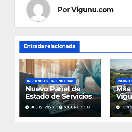
Por
Vigunu.com
Entrada relacionada
INCIDENCIAS
INFONOTICIAS
INFONOT
Nuevo Panel de
Más 
Estado de Servicios
Vigu
Evol
JUL 12, 2026
VIGUNU.COM
JUN 2
nues
com
inqu