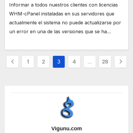
Informar a todos nuestros clientes con licencias
WHM-cPanel instaladas en sus servidores que
actualmente el sistema no puede actualizarse por
un error en una de las versiones que se ha…
Paginación
1
2
3
4
…
28
de
entradas
Vigunu.com