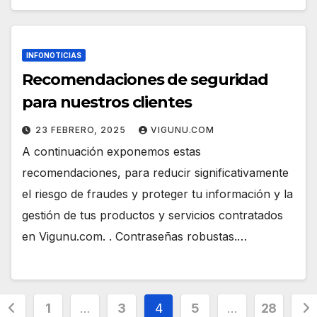
INFONOTICIAS
Recomendaciones de seguridad
para nuestros clientes
23 FEBRERO, 2025
VIGUNU.COM
A continuación exponemos estas
recomendaciones, para reducir significativamente
el riesgo de fraudes y proteger tu información y la
gestión de tus productos y servicios contratados
en Vigunu.com. . Contraseñas robustas.…
Paginación
1
…
3
4
5
…
28